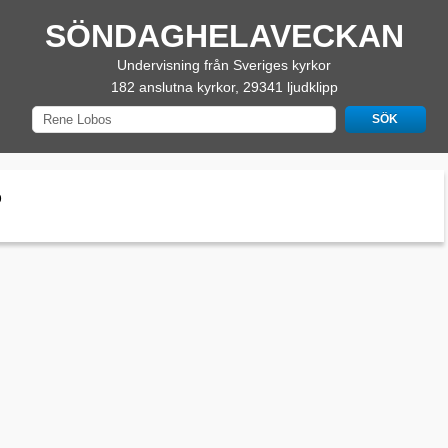
SÖNDAGHELAVECKAN
Undervisning från Sveriges kyrkor
182 anslutna kyrkor, 29341 ljudklipp
p