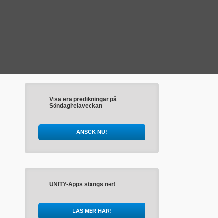
Visa era predikningar på
Söndaghelaveckan
ANSÖK NU!
UNITY-Apps stängs ner!
LÄS MER HÄR!