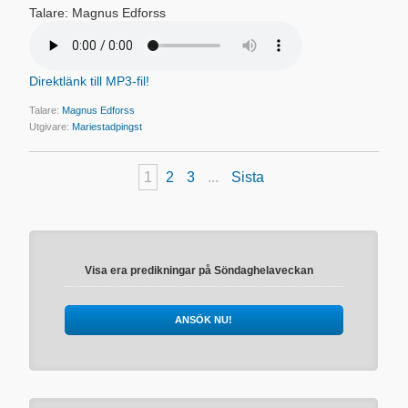
Talare: Magnus Edforss
Direktlänk till MP3-fil!
Talare:
Magnus Edforss
Utgivare:
Mariestadpingst
1
2
3
...
Sista
Visa era predikningar på Söndaghelaveckan
ANSÖK NU!